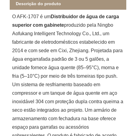
Descrição do produto
O AFK-1707 é um
Distribuidor de água de carga
superior com gabinete
produzido pela Ningbo
Aofukang Intelligent Technology Co., Ltd., um
fabricante de eletrodomésticos estabelecido em
2014 e com sede em Cixi, Zhejiang. Projetada para
água engarrafada padrão de 3 ou 5 galões, a
unidade fornece água quente (85–95°C), morna e
fria (5–10°C) por meio de três torneiras tipo push.
Um sistema de resfriamento baseado em
compressor e um tanque de água quente em aço
inoxidável 304 com proteção dupla contra queima a
seco estão integrados ao projeto. Um armário de
armazenamento com fechadura na base oferece
espaço para garrafas ou acessórios
sobressalentes. O produto é fabricado de acordo