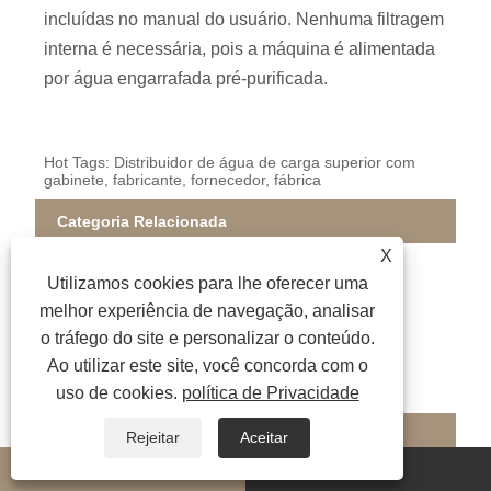
incluídas no manual do usuário. Nenhuma filtragem
interna é necessária, pois a máquina é alimentada
por água engarrafada pré-purificada.
Hot Tags: Distribuidor de água de carga superior com
gabinete, fabricante, fornecedor, fábrica
Categoria Relacionada
X
Distribuidor de água RO
Dispensador de água UF
Utilizamos cookies para lhe oferecer uma
Distribuidor de água para tubulação
melhor experiência de navegação, analisar
Distribuidor de água de carga superior
o tráfego do site e personalizar o conteúdo.
Distribuidor de água de carga inferior
Ao utilizar este site, você concorda com o
Dispensador de água de mesa
uso de cookies.
política de Privacidade
Dispensador de água para máquina de chá
Enviar consulta
Rejeitar
Aceitar
whatsapp
E-mail
Por favor, sinta-se livre para dar o seu inquérito no